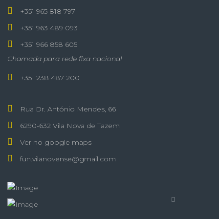
+351 965 818 797
+351 963 489 093
+351 966 858 605
Chamada para rede fixa nacional
+351 238 487 200
Rua Dr. António Mendes, 66
6290-632 Vila Nova de Tazem
Ver no google maps
fun.vilanovense@gmail.com