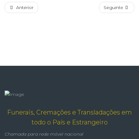
Anterior
Seguinte
Funerais, Cremações e Transladações em
todo o País e Estrangeiro
Chamada para rede móvel nacional