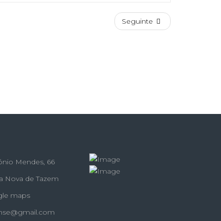
Seguinte
ónio Mendes, 66
la Nova de Tazem
gle maps
ense@gmail.com