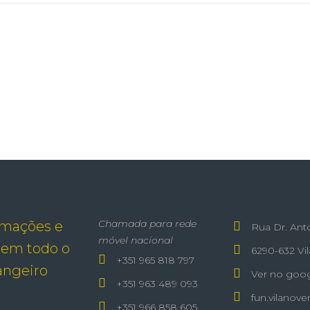
Chamada para rede
emações e
Rua Dr. Ant
móvel nacional
 em todo o
6290-632 Vi
+351 965 818 797
rangeiro
Ver no goo
+351 963 489 093
fun.vilanov
+351 966 858 605