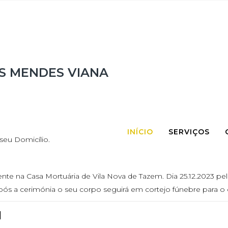
US MENDES VIANA
INÍCIO
SERVIÇOS
seu Domicílio.
te na Casa Mortuária de Vila Nova de Tazem. Dia 25.12.2023 pelas 
pós a cerimónia o seu corpo seguirá em cortejo fúnebre para o ce