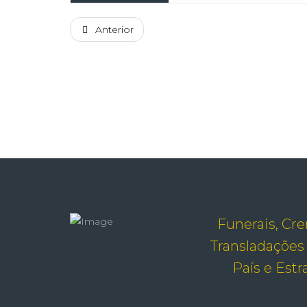
Anterior
Funerais, Cr
Transladações
País e Est