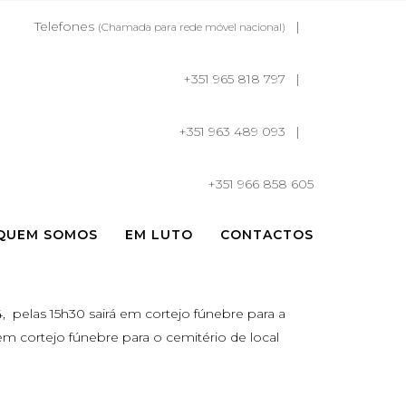
Telefones
(Chamada para rede móvel nacional)
+351 965 818 797
+351 963 489 093
+351 966 858 605
QUEM SOMOS
EM LUTO
CONTACTOS
, pelas 15h30 sairá em cortejo fúnebre para a
em cortejo fúnebre para o cemitério de local