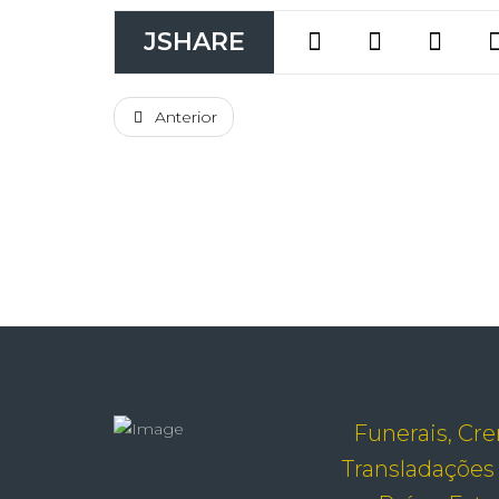
JSHARE
Anterior
Funerais, Cr
Transladações