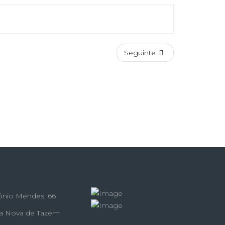
Seguinte
ónio Mendes, 66
la Nova de Tazem