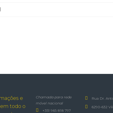
Chamada para rede
emações e
Rua Dr. Ant
móvel nacional
 em todo o
6290-632 Vi
+351 965 818 797