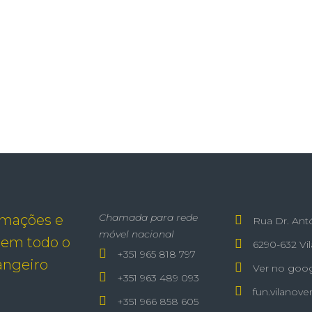
Chamada para rede
emações e
Rua Dr. Ant
móvel nacional
 em todo o
6290-632 Vi
+351 965 818 797
rangeiro
Ver no goo
+351 963 489 093
fun.vilanov
+351 966 858 605