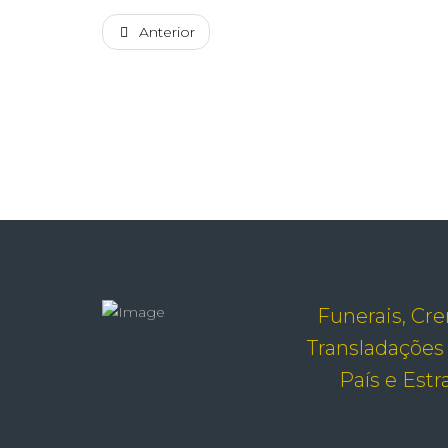
Anterior
Funerais, Cr
Transladações
País e Est