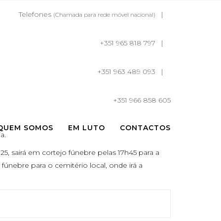
Telefones
(Chamada para rede móvel nacional)
+351 965 818 797
+351 963 489 093
+351 966 858 605
QUEM SOMOS
EM LUTO
CONTACTOS
a.
5, sairá em cortejo fúnebre pelas 17h45 para a
únebre para o cemitério local, onde irá a