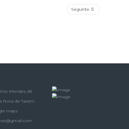
Seguinte
ónio Mendes, 66
la Nova de Tazem
gle maps
ense@gmail.com